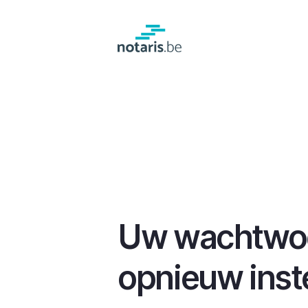
Overslaan
en
naar
de
inhoud
gaan
Uw wachtwo
opnieuw inst