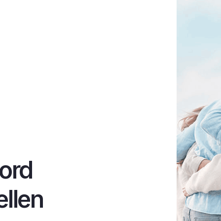
ord
ellen